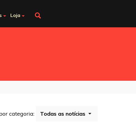
s
Loja
 por categoria: