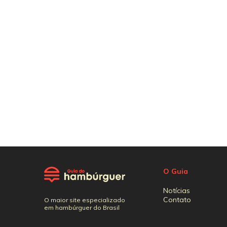
O Guia
Notícias
Contato
O maior site especializado
em hambúrguer do Brasil