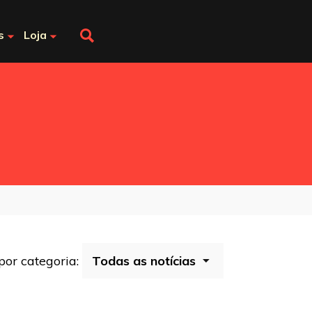
s
Loja
 por categoria: