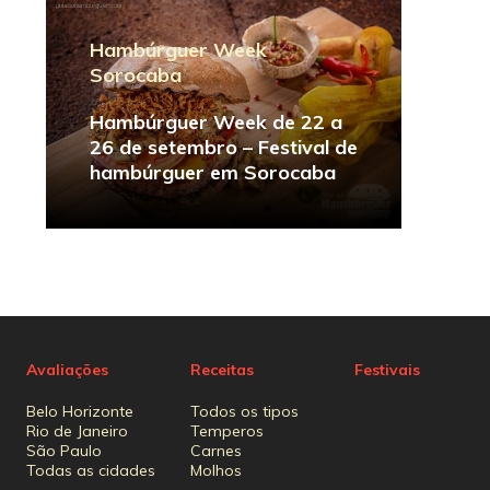
Hambúrguer Week
Sorocaba
Hambúrguer Week de 22 a
26 de setembro – Festival de
hambúrguer em Sorocaba
Avaliações
Receitas
Festivais
Belo Horizonte
Todos os tipos
Rio de Janeiro
Temperos
São Paulo
Carnes
Todas as cidades
Molhos