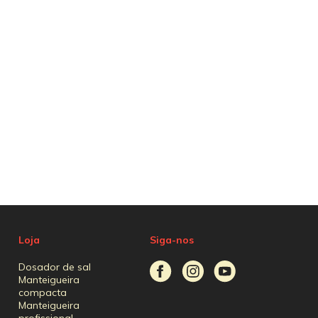
Loja
Siga-nos
Dosador de sal
Manteigueira
compacta
Manteigueira