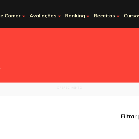
e Comer
Avaliações
Ranking
Receitas
Curso
.
OFERECIMENTO
SP Burger Fest 5ª edição
Le Repas Bistrot – SP
Burger Fest em maio de
Filtrar
2013