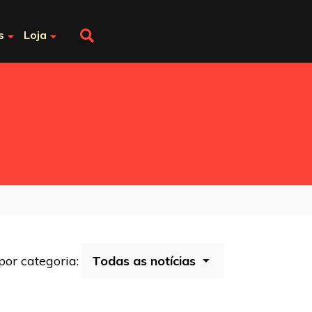
s
Loja
 por categoria: