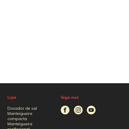
Loja
Siga-nos
Dosador de sal
Manteigueira
compacta
Manteigueira