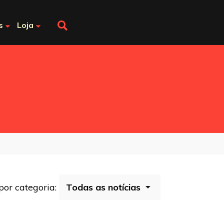
s
Loja
 por categoria: