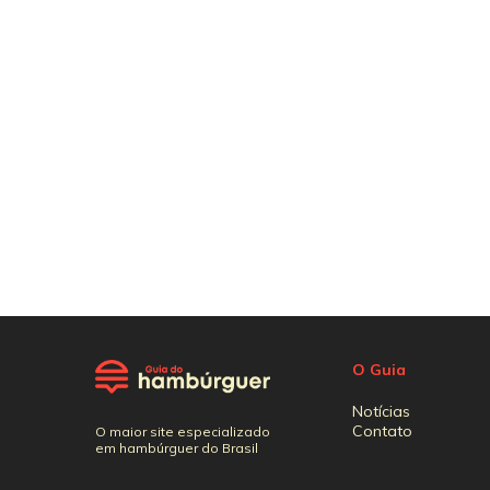
O Guia
Notícias
Contato
O maior site especializado
em hambúrguer do Brasil