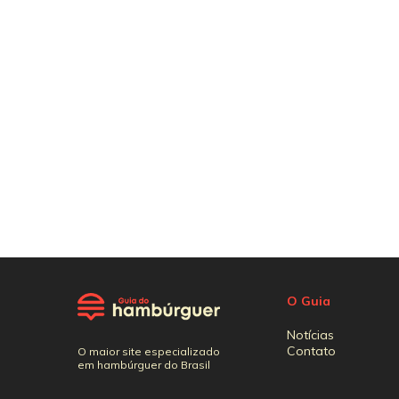
O Guia
Notícias
Contato
O maior site especializado
em hambúrguer do Brasil