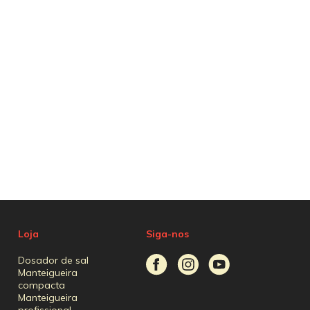
Loja
Siga-nos
Dosador de sal
Manteigueira
compacta
Manteigueira