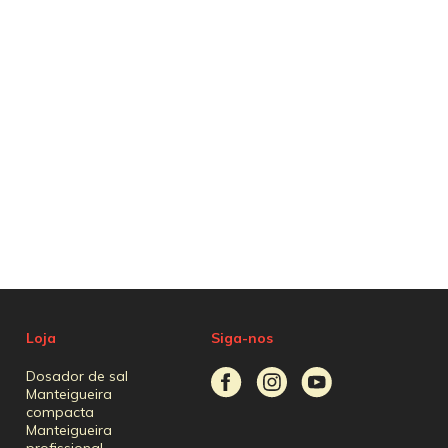
Loja
Siga-nos
Dosador de sal
Manteigueira
compacta
Manteigueira