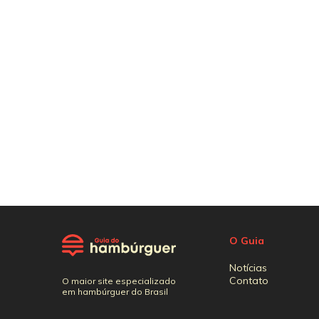
O Guia
Notícias
Contato
O maior site especializado
em hambúrguer do Brasil