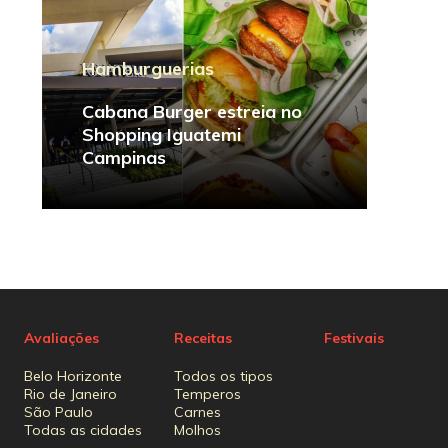
Hamburguerias
Cabana Burger estreia no
Shopping Iguatemi
Campinas
Avaliações
Receitas
Festivais
Belo Horizonte
Todos os tipos
Rio de Janeiro
Temperos
São Paulo
Carnes
Todas as cidades
Molhos