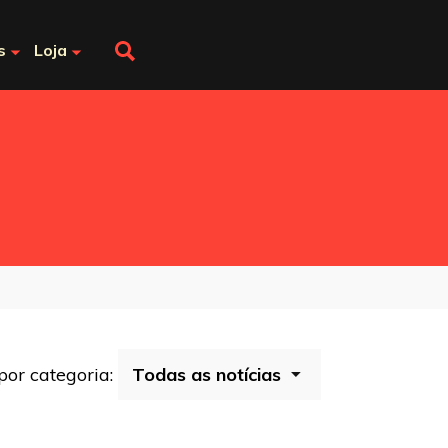
s
Loja
 por categoria: