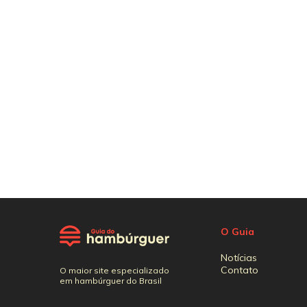
O Guia
Notícias
Contato
O maior site especializado
em hambúrguer do Brasil