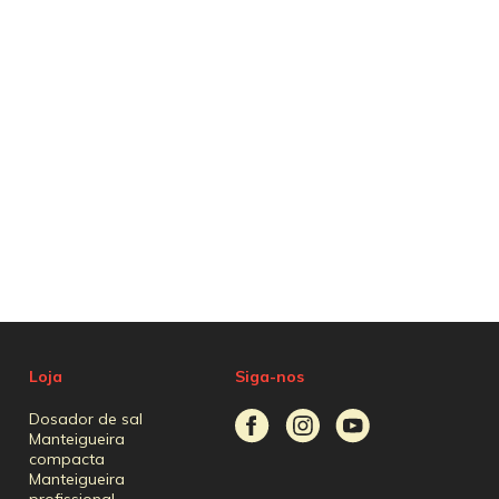
Loja
Siga-nos
Dosador de sal
Manteigueira
compacta
Manteigueira