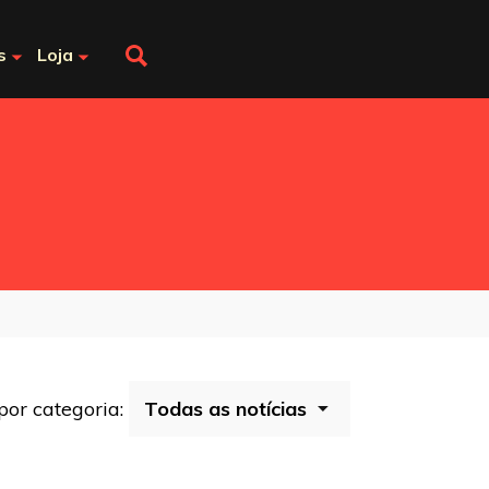
s
Loja
 por categoria: