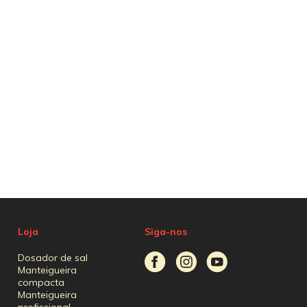
Loja
Siga-nos
Dosador de sal
Manteigueira
compacta
Manteigueira