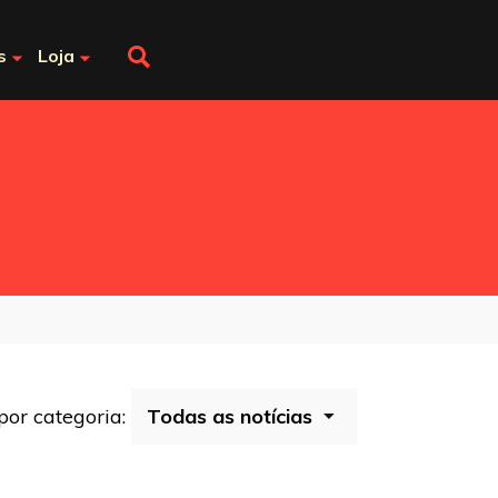
s
Loja
 por categoria: