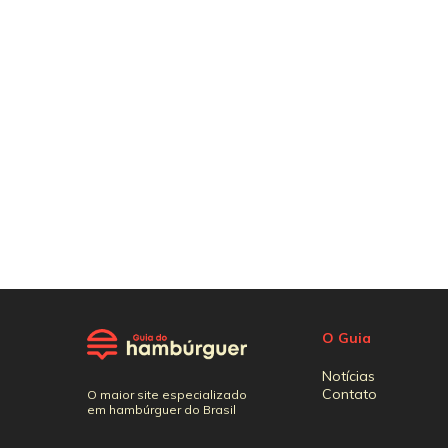
O Guia
Notícias
Contato
O maior site especializado
em hambúrguer do Brasil