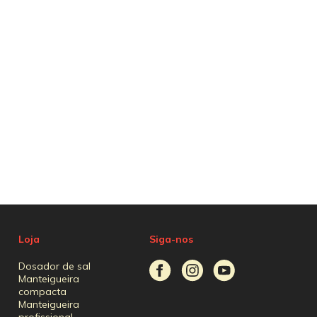
Loja
Siga-nos
Dosador de sal
Manteigueira
compacta
Manteigueira