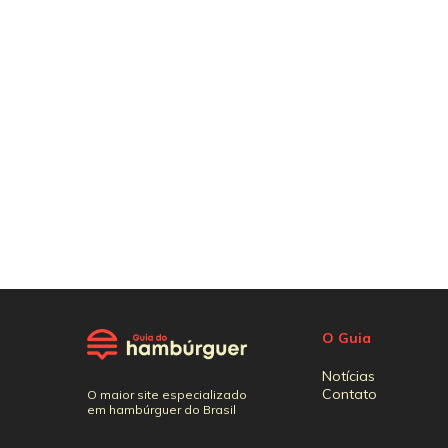
O Guia
Notícias
Contato
O maior site especializado
em hambúrguer do Brasil