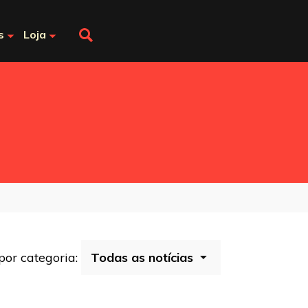
s
Loja
 por categoria: