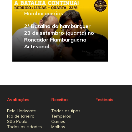
Hamburguerias
2ª Batalha do hambúrguer
23 de setembro (quarta) no
Roncador Hamburgueria
Artesanal
Avaliações
Receitas
Festivais
Belo Horizonte
Todos os tipos
Rio de Janeiro
Temperos
São Paulo
Carnes
Todas as cidades
Molhos