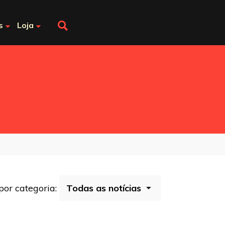
s
Loja
 por categoria: