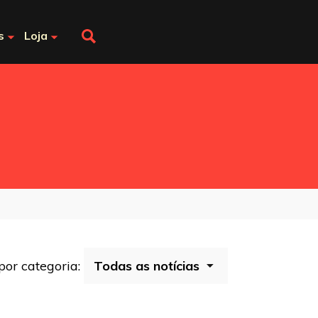
s
Loja
 por categoria: