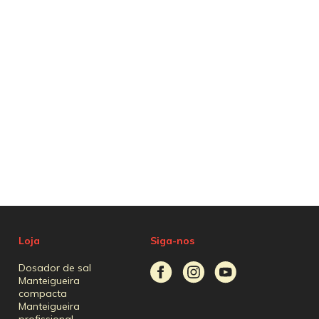
Loja
Siga-nos
Dosador de sal
Manteigueira
compacta
Manteigueira