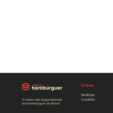
O Guia
Notícias
Contato
O maior site especializado
em hambúrguer do Brasil