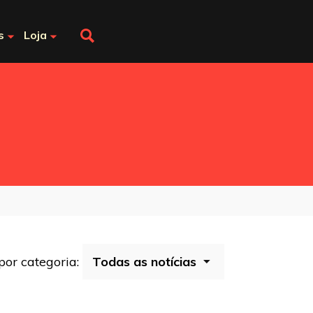
s
Loja
 por categoria: