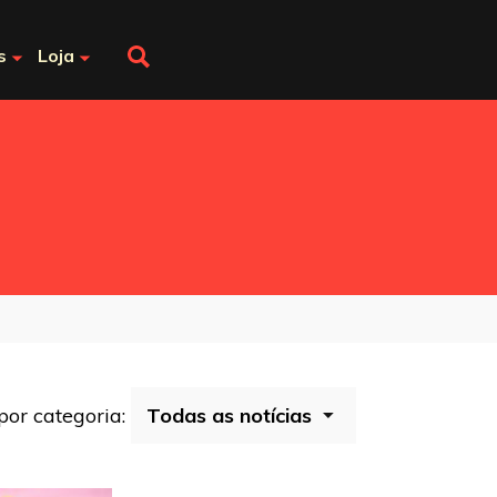
s
Loja
 por categoria: