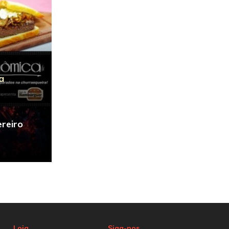
a
reiro
Loja
Siga-nos