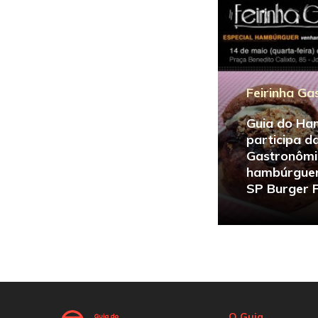
Feirinha Ga
Guia do Ha
participa da
Gastronômic
hambúrguer
SP Burger 
O Guia