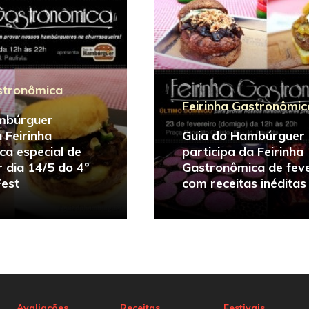
stronômica
Feirinha Gastronômic
mbúrguer
 Feirinha
Guia do Hambúrguer
a especial de
participa da Feirinha
 dia 14/5 do 4º
Gastronômica de feve
Fest
com receitas inéditas
Avaliações
Receitas
Festivais