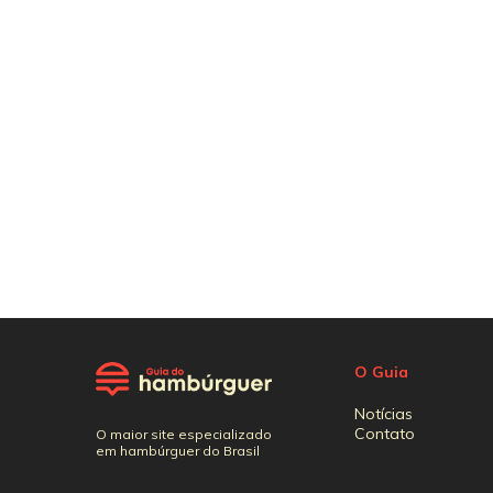
O Guia
Notícias
Contato
O maior site especializado
em hambúrguer do Brasil