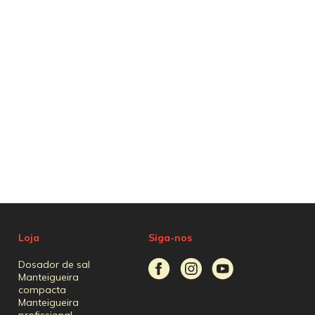
Loja
Siga-nos
Dosador de sal
Manteigueira
compacta
Manteigueira