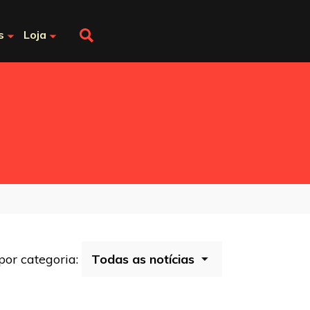
s
Loja
 por categoria: