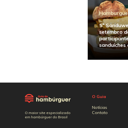
Hamburgue
5º Sanduwe
setembro de
participante
sanduíches 
O Guia
Notícias
Contato
O maior site especializado
em hambúrguer do Brasil