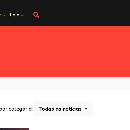
s
Loja
 por categoria: