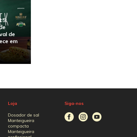
15:
 de
val de
tece em
Loja
Siga-nos
Dosador de sal
Manteigueira
compacta
Manteigueira