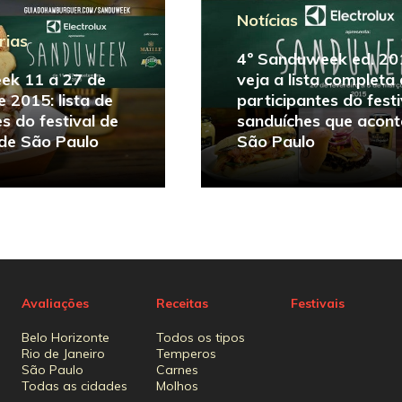
Notícias
rias
4º Sanduweek ed. 20
ek 11 a 27 de
veja a lista completa
 2015: lista de
participantes do festi
s do festival de
sanduíches que acon
de São Paulo
São Paulo
Avaliações
Receitas
Festivais
Belo Horizonte
Todos os tipos
Rio de Janeiro
Temperos
São Paulo
Carnes
Todas as cidades
Molhos