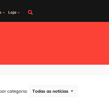
s
Loja
 por categoria: