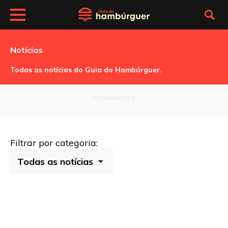
SP
Notícias
Burger
Fest
Todas as notícias do Guia do Hambúrguer.
5ª
edição
Le
OFERECIMENTO
Repas
Bistrot
–
SP
Burger
Filtrar por categoria:
Fest
em
maio
de
2013