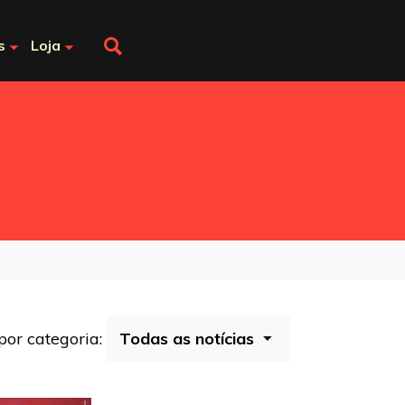
s
Loja
 por categoria: