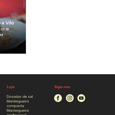
 e Vila
to: o
er
Loja
Siga-nos
Dosador de sal
Manteigueira
compacta
Manteigueira