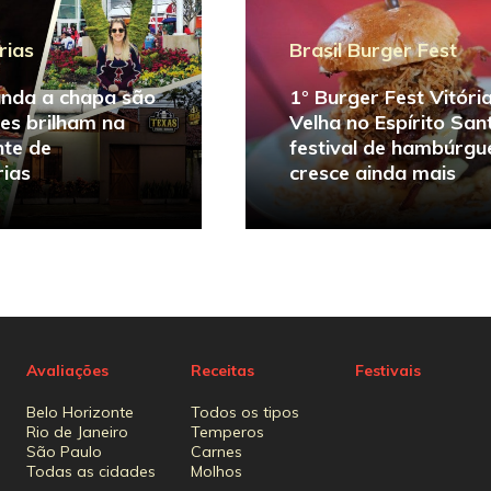
rias
Brasil Burger Fest
nda a chapa são
1° Burger Fest Vitória
res brilham na
Velha no Espírito San
nte de
festival de hambúrgu
ias
cresce ainda mais
Avaliações
Receitas
Festivais
Belo Horizonte
Todos os tipos
Rio de Janeiro
Temperos
São Paulo
Carnes
Todas as cidades
Molhos