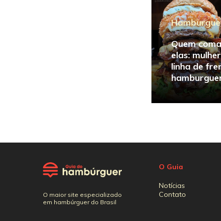
Hamburgue
Quem coma
elas: mulhe
linha de fre
hamburguer
O Guia
Notícias
Contato
O maior site especializado
em hambúrguer do Brasil