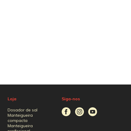
Loja
Siga-nos
Dosador de sal
Manteigueira
compacta
Manteigueira