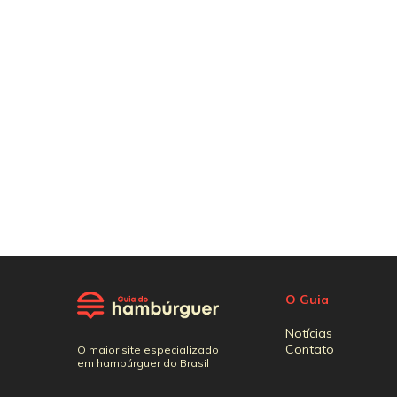
O Guia
Notícias
Contato
O maior site especializado
em hambúrguer do Brasil