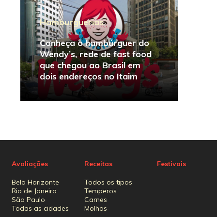
Hamburguerias
Conheça o hambúrguer do
Wendy’s, rede de fast food
que chegou ao Brasil em
dois endereços no Itaim
Avaliações
Receitas
Festivais
Belo Horizonte
Todos os tipos
Rio de Janeiro
Temperos
São Paulo
Carnes
Todas as cidades
Molhos