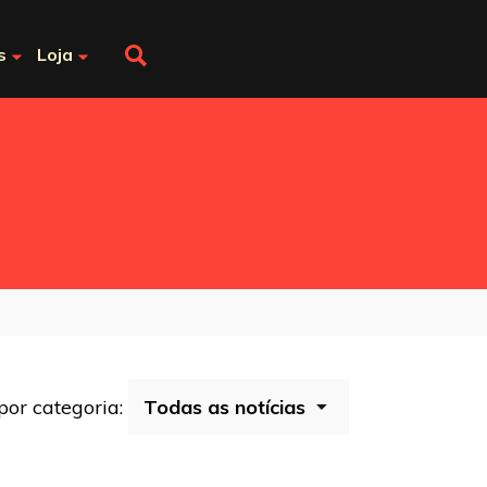
s
Loja
 por categoria: