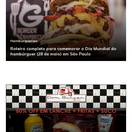
Hamburguerias
Roteiro completo para comemorar o Dia Mundial do
Hamburguerias
hambúrguer (28 de maio) em São Paulo
Ranking 2011: Os melhores hambúrgueres de São
Paulo