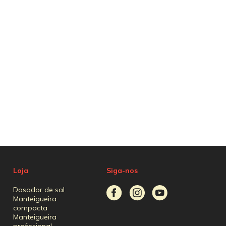
Loja
Siga-nos
Dosador de sal
Manteigueira
compacta
Manteigueira