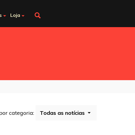
s
Loja
 por categoria: