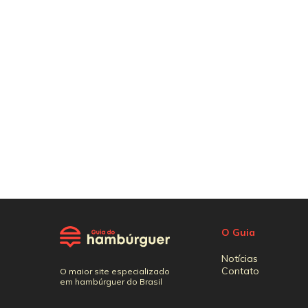
O Guia
Notícias
Contato
O maior site especializado
em hambúrguer do Brasil