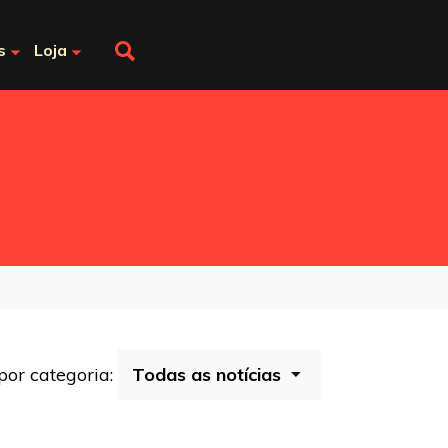
s
Loja
 por categoria: