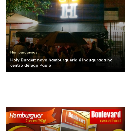
Hamburguerias
Holy Burger: nova hamburgueria é inaugurada no
Hamburguerias
centro de São Paulo
Ranking 2011: Os melhores hambúrgueres de São
Paulo
Hamburguerias
Conheça a nova Hamburgueria 162 na Consolação