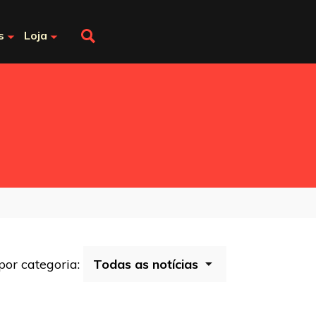
s
Loja
 por categoria: