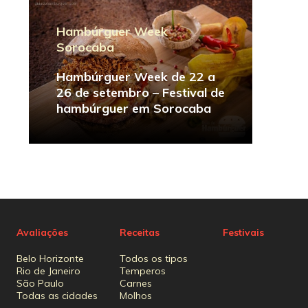
Hambúrguer Week
Sorocaba
Hambúrguer Week de 22 a
26 de setembro – Festival de
hambúrguer em Sorocaba
Avaliações
Receitas
Festivais
Belo Horizonte
Todos os tipos
Rio de Janeiro
Temperos
São Paulo
Carnes
Todas as cidades
Molhos