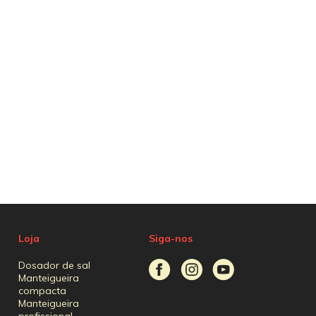
Loja
Siga-nos
Dosador de sal
Manteigueira
compacta
Manteigueira