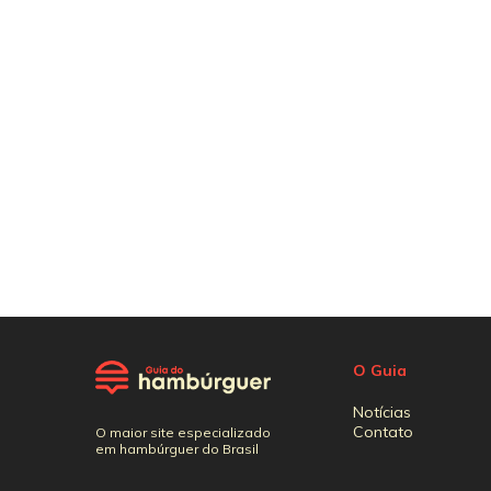
O Guia
Notícias
Contato
O maior site especializado
em hambúrguer do Brasil