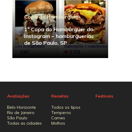
Copa do Hambúrguer
1º Copa do Hambúrguer do
Instagram – hamburguerias
de São Paulo, SP
Avaliações
Receitas
Festivais
Belo Horizonte
Todos os tipos
Rio de Janeiro
Temperos
São Paulo
Carnes
Todas as cidades
Molhos