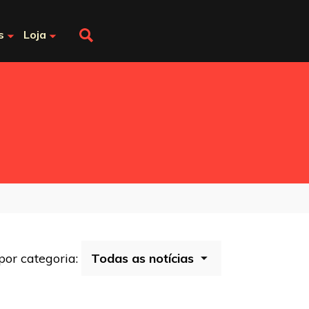
s
Loja
 por categoria: