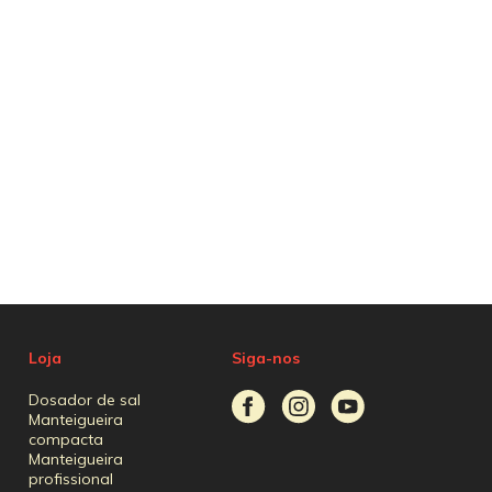
Loja
Siga-nos
Dosador de sal
Manteigueira
compacta
Manteigueira
profissional