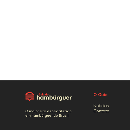
O Guia
Notícias
Contato
O maior site especializado
em hambúrguer do Brasil