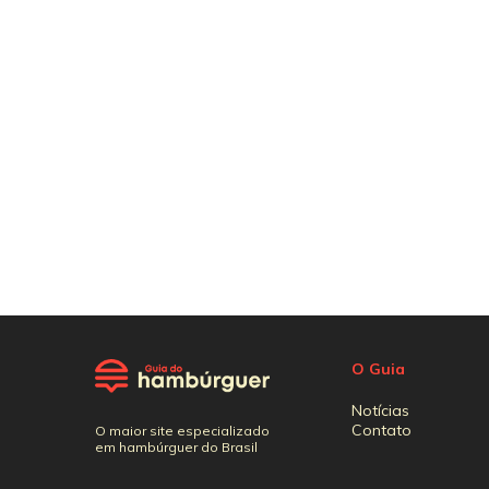
O Guia
Notícias
Contato
O maior site especializado
em hambúrguer do Brasil