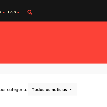
s
Loja
 por categoria: