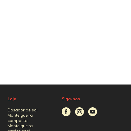
Loja
Siga-nos
Dosador de sal
Manteigueira
compacta
Manteigueira