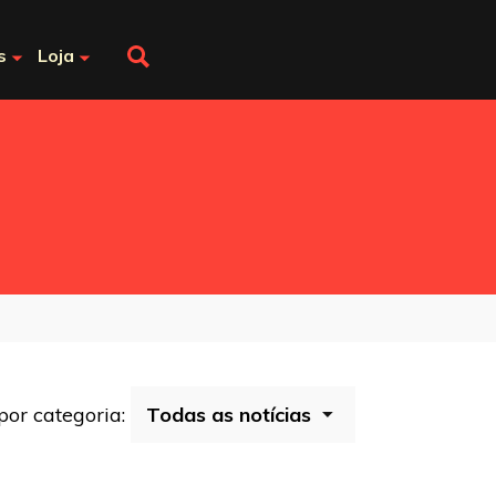
s
Loja
 por categoria: