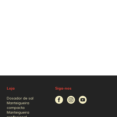
Loja
Siga-nos
Dosador de sal
Manteigueira
compacta
Manteigueira