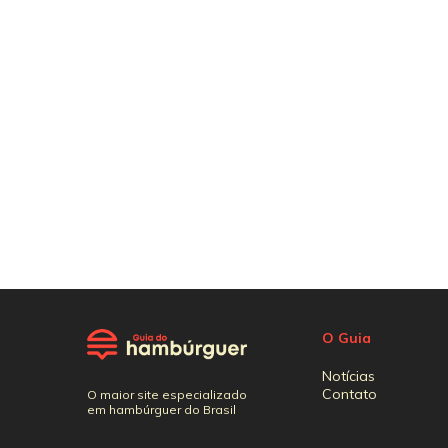
O Guia
Notícias
Contato
O maior site especializado
em hambúrguer do Brasil