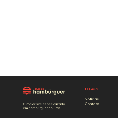
O Guia
Notícias
Contato
O maior site especializado
em hambúrguer do Brasil