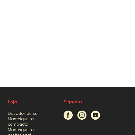
Loja
Siga-nos
Dosador de sal
Manteigueira
compacta
Manteigueira