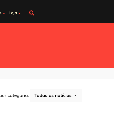
s
Loja
 por categoria: