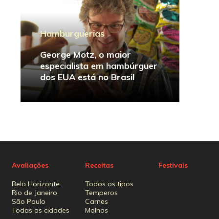
Hamburguerias
George Motz, o maior
especialista em hambúrguer
dos EUA está no Brasil
Avaliações
Receitas
Festivais
Belo Horizonte
Todos os tipos
Rio de Janeiro
Temperos
São Paulo
Carnes
Todas as cidades
Molhos