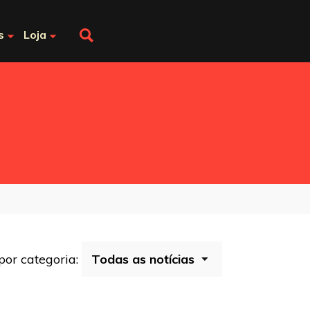
s
Loja
 por categoria: