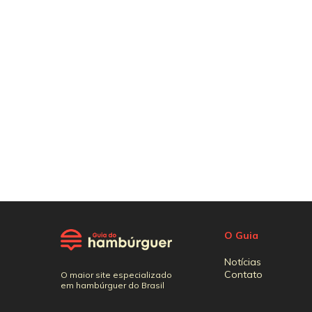
O Guia
Notícias
Contato
O maior site especializado
em hambúrguer do Brasil