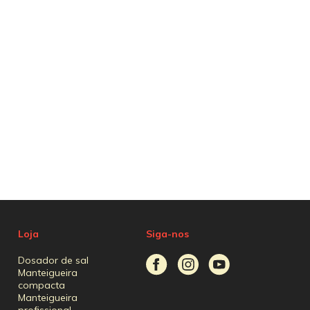
Loja
Siga-nos
Dosador de sal
Manteigueira
compacta
Manteigueira