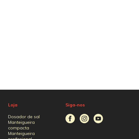
Loja
Siga-nos
Dosador de sal
Manteigueira
compacta
Manteigueira