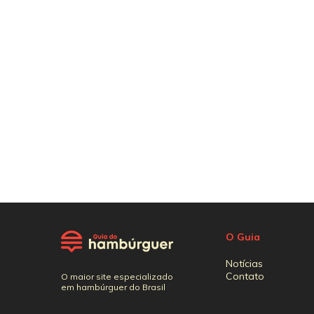
O Guia
Notícias
Contato
O maior site especializado
em hambúrguer do Brasil