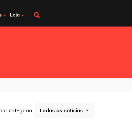
s
Loja
 por categoria: