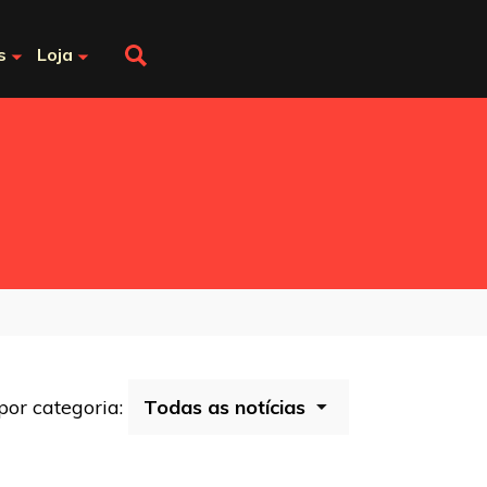
s
Loja
 por categoria: