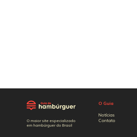
O Guia
Notícias
Contato
O maior site especializado
em hambúrguer do Brasil