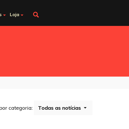
s
Loja
 por categoria: