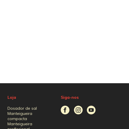
Loja
Siga-nos
Dosador de sal
Manteigueira
compacta
Manteigueira