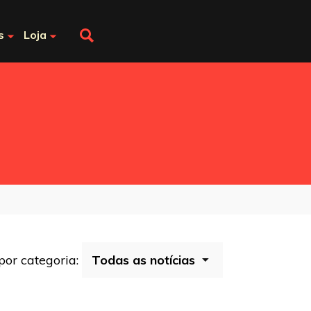
s
Loja
 por categoria: