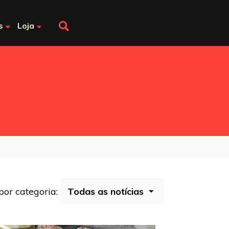
s
Loja
 por categoria: