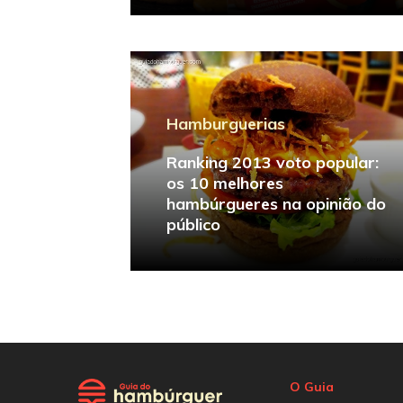
Hamburguerias
Ranking 2013 voto popular:
os 10 melhores
hambúrgueres na opinião do
público
O Guia