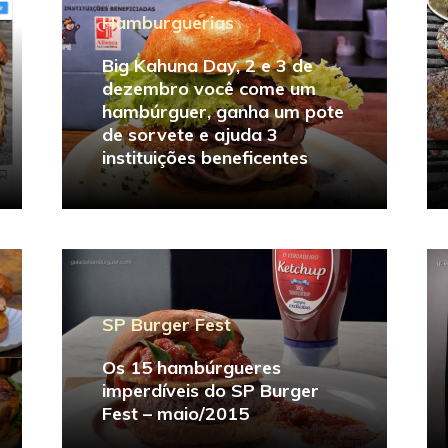
Hamburguerias
Big Kahuna Day, 2 e 3 de
dezembro você come um
hambúrguer, ganha um pote
de sorvete e ajuda 3
instituições beneficentes
SP Burger Fest
Os 15 hambúrgueres
imperdíveis do SP Burger
Fest – maio/2015