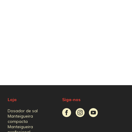
Loja
Siga-nos
Dosador de sal
Manteigueira
compacta
Manteigueira