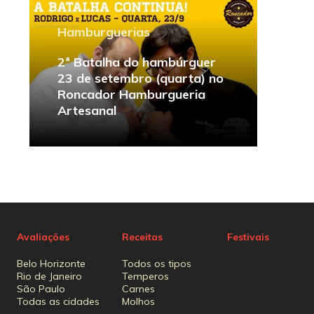
Hamburguerias
2ª Batalha do hambúrguer
23 de setembro (quarta) no
Roncador Hamburgueria
Artesanal
Avaliações
Receitas
Festivais
Belo Horizonte
Todos os tipos
Rio de Janeiro
Temperos
São Paulo
Carnes
Todas as cidades
Molhos