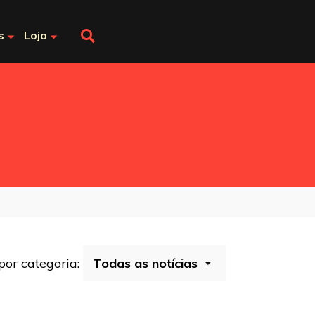
s
Loja
 por categoria: