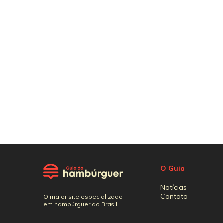
O Guia
Notícias
Contato
O maior site especializado
em hambúrguer do Brasil