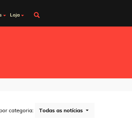
s
Loja
 por categoria: