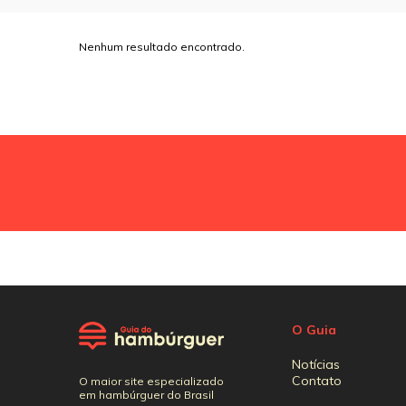
Nenhum resultado encontrado.
O Guia
Notícias
Contato
O maior site especializado
em hambúrguer do Brasil