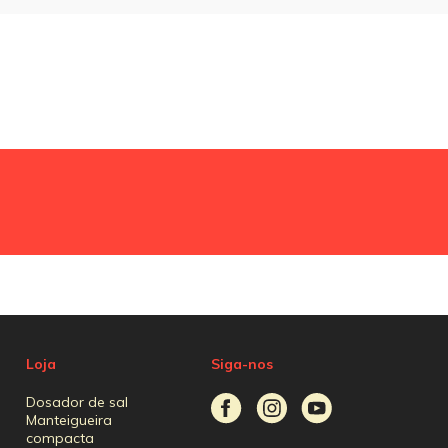
Loja
Siga-nos
Dosador de sal
Manteigueira
compacta