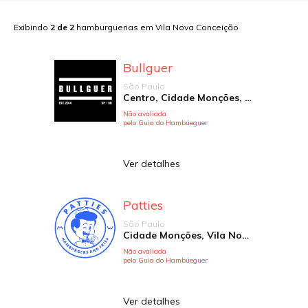
Exibindo
2
de
2
hamburguerias em
Vila Nova Conceição
Bullguer
São Paulo
Centro, Cidade Monções, Higienópolis, Jardim Anália Franco, Jardim Paulista, Paraíso, Perdizes, Pinheiros, República, Santana, Santo André, Vila Andrade, Vila Brandina, Vila Madalena, Vila Mariana, Vila Nova Conceição, Vila Romana
Não avaliada
pelo Guia do Hambúeguer
Ver detalhes
Patties
São Paulo
Cidade Monções, Vila Nova Conceição
Não avaliada
pelo Guia do Hambúeguer
Ver detalhes