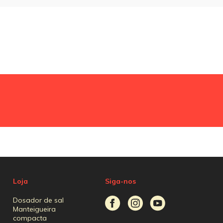
Loja
Siga-nos
Dosador de sal
Manteigueira
compacta