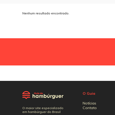
Nenhum resultado encontrado.
O Guia
Notícias
Contato
O maior site especializado
em hambúrguer do Brasil