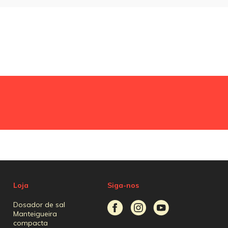
Loja
Siga-nos
Dosador de sal
Manteigueira
compacta