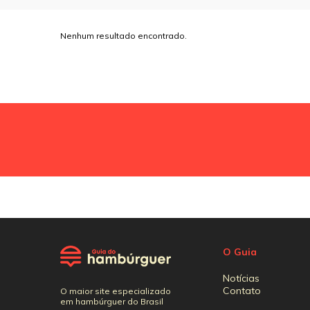
Nenhum resultado encontrado.
O Guia
Notícias
Contato
O maior site especializado
em hambúrguer do Brasil