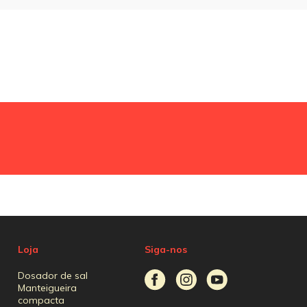
Loja
Siga-nos
Dosador de sal
Manteigueira
compacta