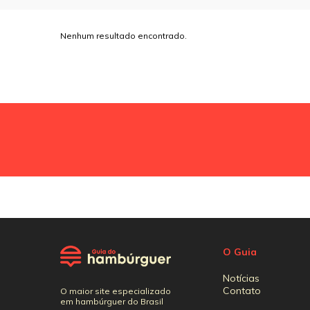
Nenhum resultado encontrado.
O Guia
Notícias
Contato
O maior site especializado
em hambúrguer do Brasil