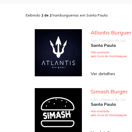
Exibindo
2
de
2
hamburguerias em
Santa Paula
Atlantis Burguer
São Caetano do Sul
Santa Paula
Não avaliada
pelo Guia do Hambúeguer
Ver detalhes
Simash Burger
São Caetano do Sul
Santa Paula
Não avaliada
pelo Guia do Hambúeguer