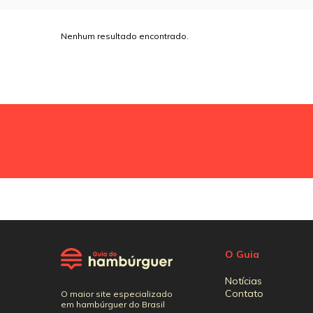
Nenhum resultado encontrado.
O Guia
Notícias
Contato
O maior site especializado
em hambúrguer do Brasil