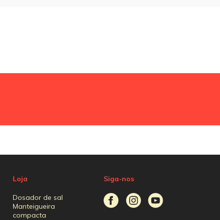
Loja
Siga-nos
Dosador de sal
Manteigueira
compacta