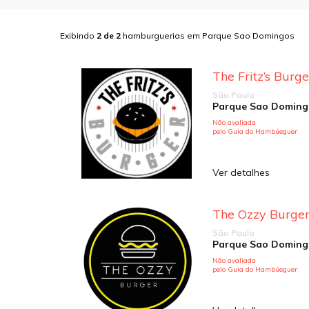
Exibindo
2
de
2
hamburguerias em
Parque Sao Domingos
The Fritz’s Burge
São Paulo
Parque Sao Doming
Não avaliada
pelo Guia do Hambúeguer
Ver detalhes
The Ozzy Burge
São Paulo
Parque Sao Doming
Não avaliada
pelo Guia do Hambúeguer