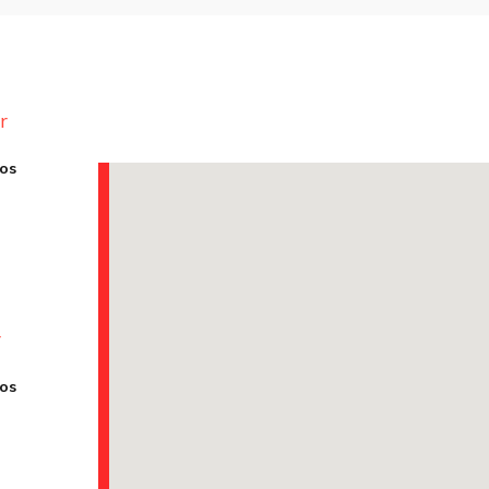
r
os
r
os