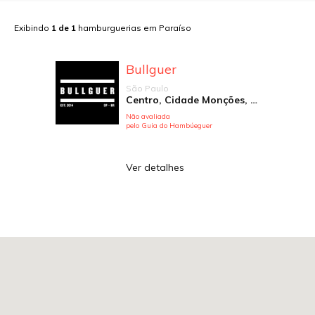
Exibindo
1
de
1
hamburguerias em
Paraíso
Bullguer
São Paulo
Centro, Cidade Monções, Higienópolis, Jardim Anália Franco, Jardim Paulista, Paraíso, Perdizes, Pinheiros, República, Santana, Santo André, Vila Andrade, Vila Brandina, Vila Madalena, Vila Mariana, Vila Nova Conceição, Vila Romana
Não avaliada
pelo Guia do Hambúeguer
Ver detalhes