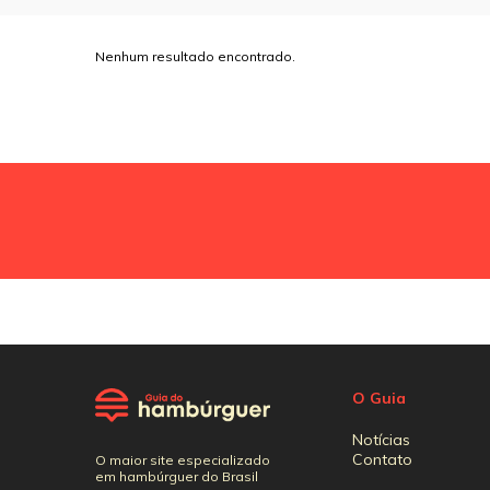
Nenhum resultado encontrado.
O Guia
Notícias
Contato
O maior site especializado
em hambúrguer do Brasil