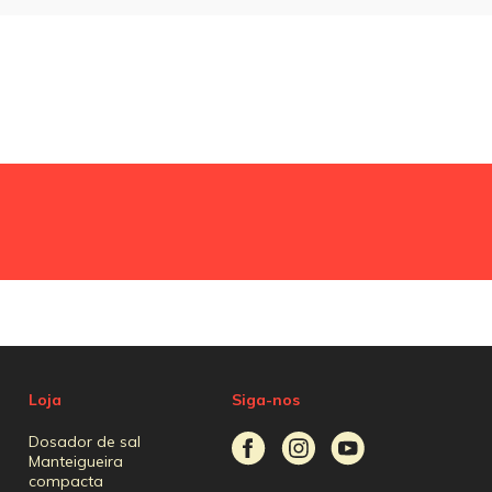
Loja
Siga-nos
Dosador de sal
Manteigueira
compacta