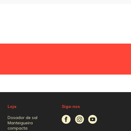
Loja
Siga-nos
Dosador de sal
Manteigueira
compacta