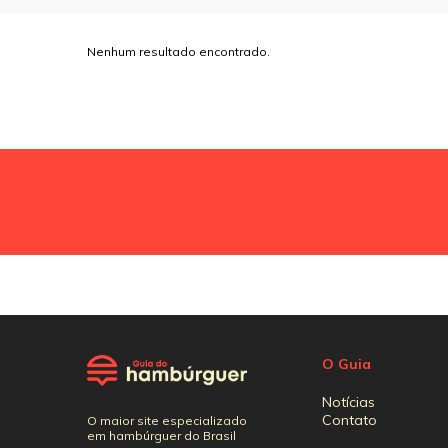
Nenhum resultado encontrado.
O Guia
Notícias
Contato
O maior site especializado
em hambúrguer do Brasil