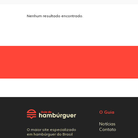
Nenhum resultado encontrado.
O Guia
Notícias
Contato
O maior site especializado
em hambúrguer do Brasil