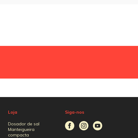
Loja
Siga-nos
Dosador de sal
Manteigueira
compacta