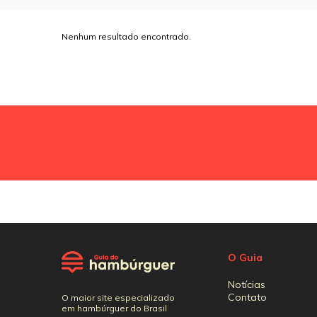
Nenhum resultado encontrado.
O Guia
Notícias
Contato
O maior site especializado
em hambúrguer do Brasil