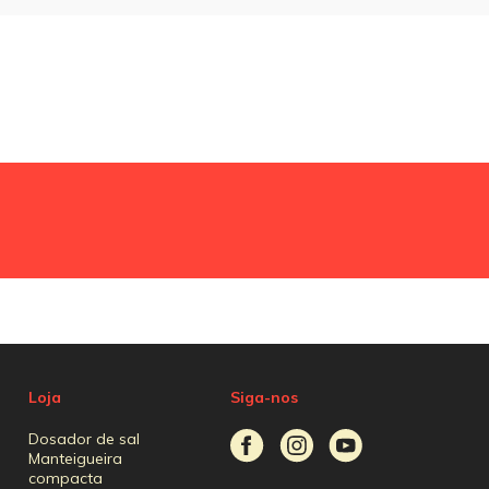
Loja
Siga-nos
Dosador de sal
Manteigueira
compacta